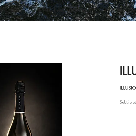
NOTRE VISION
MARCHÉS, LIVRAISON ET POINTS DE VENTE
NOS CUVÉES
ILL
ILLUSIO
Subtile 
révèle to
expressio
précision,
son carac