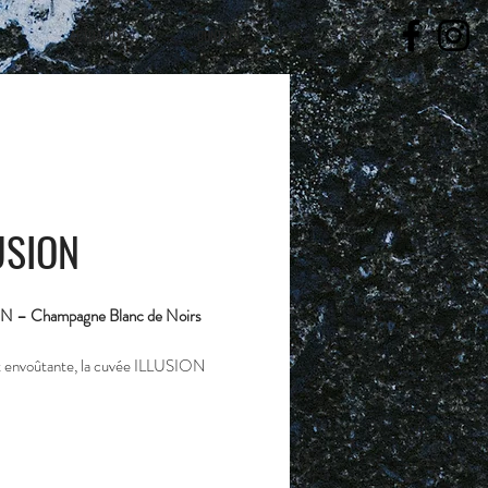
ACTUALITÉ
CONTACT
USION
N – Champagne Blanc de Noirs
et envoûtante, la cuvée ILLUSION
ute la noblesse du Pinot Noir dans une
n d’une grande finesse. Élaborée avec
 elle séduit par sa fraîcheur éclatante et
tère délicatement fruité.