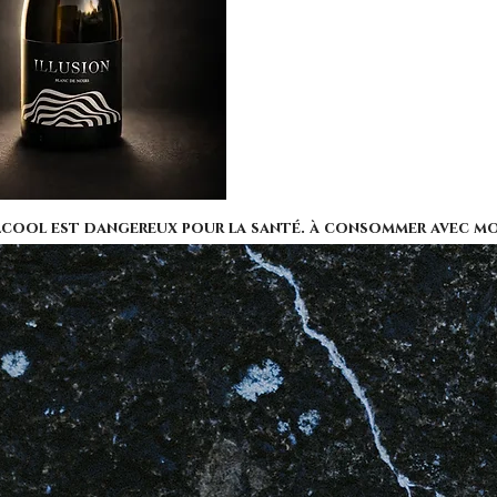
Dès les 
de fruits 
s’entrela
cristalli
: une tex
une final
Dosage :
alcool est dangereux pour la santé. à consommer avec m