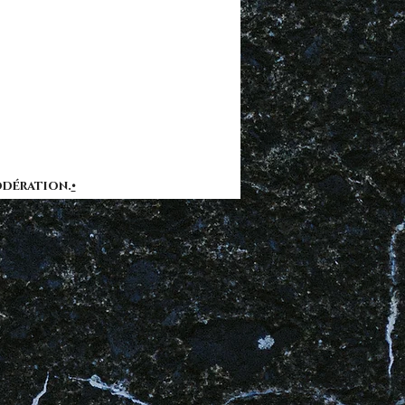
premières notes, des arômes gourmands
rouges et de fruits à chair blanche
cent, soutenus par une vivacité
ne. En bouche, l’équilibre est remarquable
ture soyeuse, une effervescence fine et
e persistante, tout en élégance.
 4g/L
odération.
•